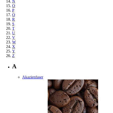
N
O
P
Q
R
S
T
U
V
W
X
Y
Z
A
Akazienfaser