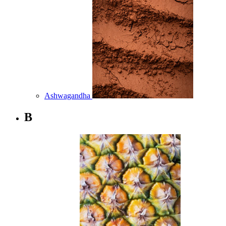
Ashwagandha
B