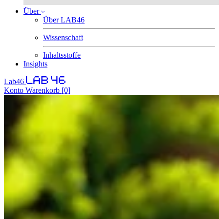
Über
Über LAB46
Wissenschaft
Inhaltsstoffe
Insights
Lab46
Konto
Warenkorb
[0]