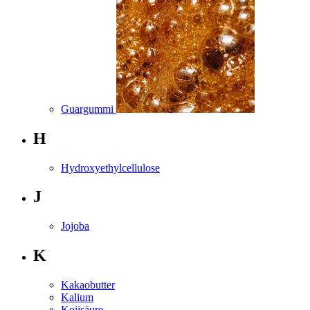
Guargummi
H
Hydroxyethylcellulose
J
Jojoba
K
Kakaobutter
Kalium
Kojisäure