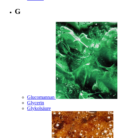
G
Glucomannan
Glycerin
Glykolsäure