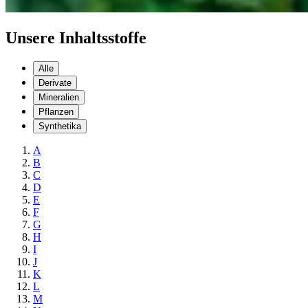
Unsere Inhaltsstoffe
Alle
Derivate
Mineralien
Pflanzen
Synthetika
A
B
C
D
E
F
G
H
I
J
K
L
M