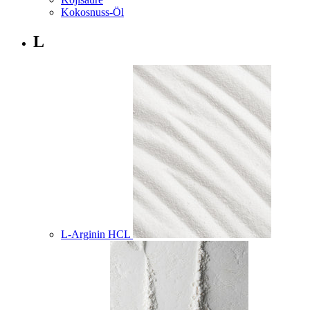
Kokosnuss-Öl
L
L-Arginin HCL