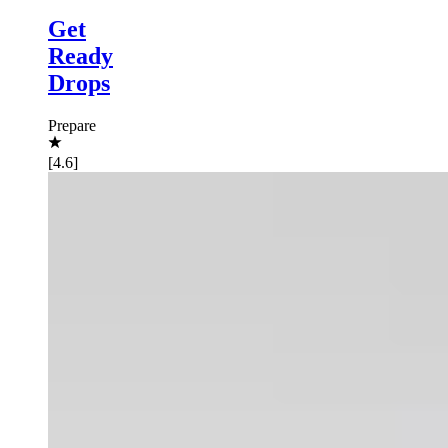
Get
Ready
Drops
Prepare
[4.6]