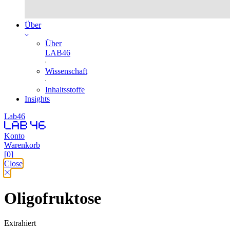
Über
Über
LAB46
Wissenschaft
Inhaltsstoffe
Insights
Lab46
Konto
Warenkorb
[0]
Close
Oligofruktose
Extrahiert