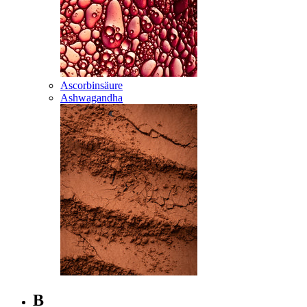
Ascorbinsäure
Ashwagandha
B