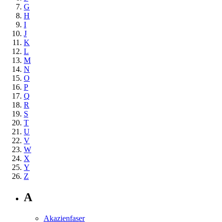
G
H
I
J
K
L
M
N
O
P
Q
R
S
T
U
V
W
X
Y
Z
A
Akazienfaser