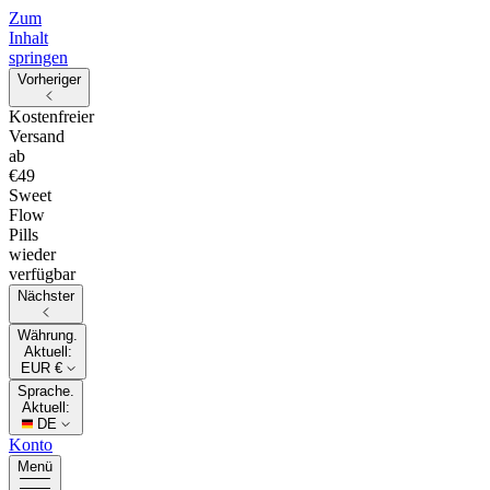
Zum
Inhalt
springen
Vorheriger
Kostenfreier
Versand
ab
€49
Sweet
Flow
Pills
wieder
verfügbar
Nächster
Währung.
Aktuell:
EUR €
Sprache.
Aktuell:
DE
Konto
Menü