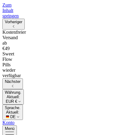
Zum
Inhalt
springen
Vorheriger
Kostenfreier
Versand
ab
€49
Sweet
Flow
Pills
wieder
verfügbar
Nächster
Währung.
Aktuell:
EUR €
Sprache.
Aktuell:
DE
Konto
Menü