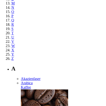
M
N
O
P
Q
R
S
T
U
V
W
X
Y
Z
A
Akazienfaser
Arabica
Kaffee