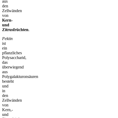
aus
den
Zellwänden
von
Kern-
und
Zitrusfrüchten
.
Pektin
ist
ein
pflanzliches
Polysaccharid,
das
überwiegend
aus
Polygalakturonsäuren
besteht
und
in
den
Zellwänden
von
Kern,-
und