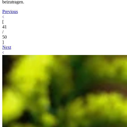
beizutragen.
Previous
[
41
/
50
]
Next