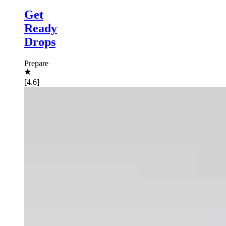
Get
Ready
Drops
Prepare
[4.6]