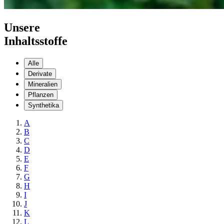
Unsere
Inhaltsstoffe
Alle
Derivate
Mineralien
Pflanzen
Synthetika
A
B
C
D
E
F
G
H
I
J
K
L