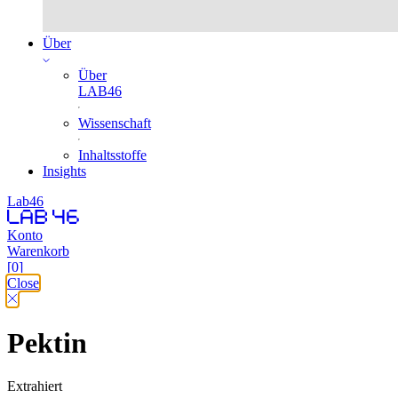
Über
Über
LAB46
Wissenschaft
Inhaltsstoffe
Insights
Lab46
Konto
Warenkorb
[0]
Close
Pektin
Extrahiert