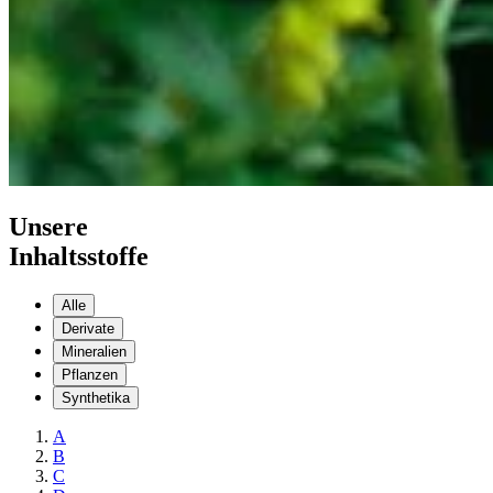
Unsere
Inhaltsstoffe
Alle
Derivate
Mineralien
Pflanzen
Synthetika
A
B
C