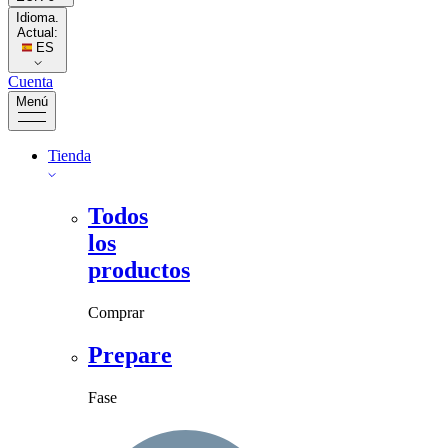
Idioma.
Actual:
ES
Cuenta
Menú
Tienda
Todos
los
productos
Comprar
Prepare
Fase