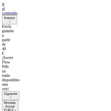
Ir
al
contenido
Anterior
Envío
gratuito
a
partir
de
49
€
¡Sweet
Flow
Pills
ya
están
disponibles
otra
vez!
Siguiente
Moneda.
Actual:
EUR €