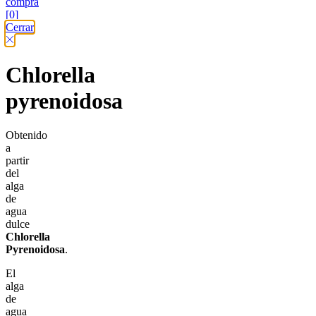
compra
[0]
Cerrar
Chlorella
pyrenoidosa
Obtenido
a
partir
del
alga
de
agua
dulce
Chlorella
Pyrenoidosa
.
El
alga
de
agua