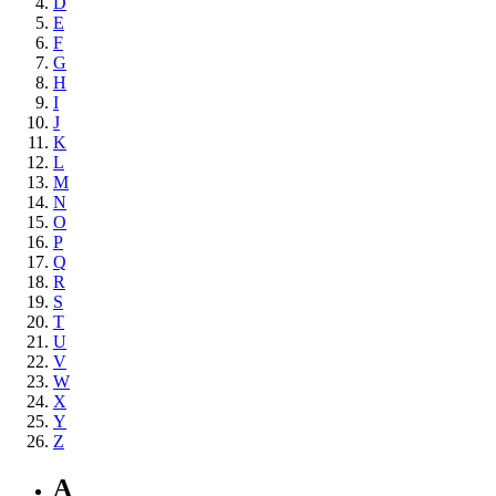
D
E
F
G
H
I
J
K
L
M
N
O
P
Q
R
S
T
U
V
W
X
Y
Z
A