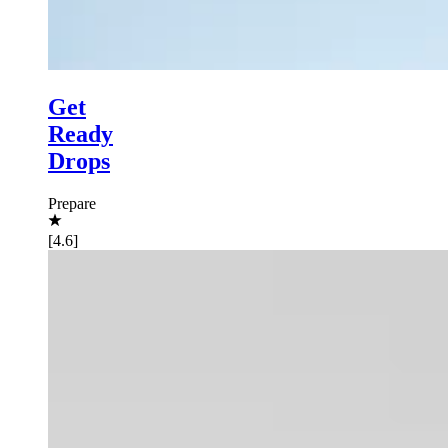
Get
Ready
Drops
Prepare
[4.6]