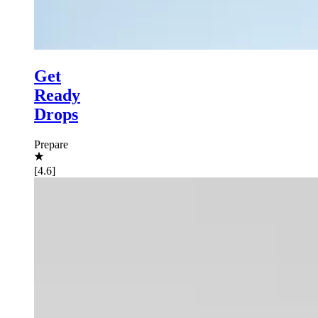
Get
Ready
Drops
Prepare
[4.6]