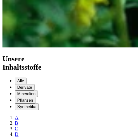
Unsere
Inhaltsstoffe
Alle
Derivate
Mineralien
Pflanzen
Synthetika
A
B
C
D