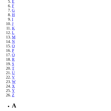
E
F
G
H
I
J
K
L
M
N
O
P
Q
R
S
T
U
V
W
X
Y
Z
A