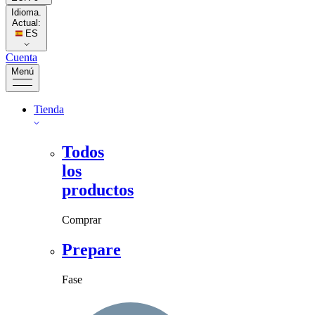
Idioma.
Actual:
ES
Cuenta
Menú
Tienda
Todos
los
productos
Comprar
Prepare
Fase