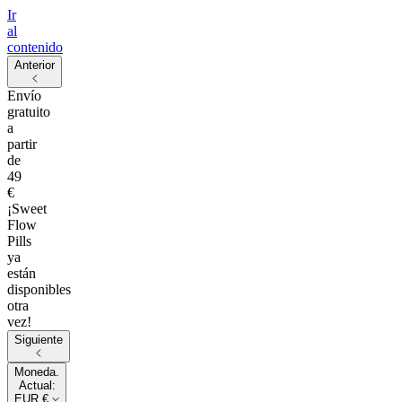
Ir
al
contenido
Anterior
Envío
gratuito
a
partir
de
49
€
¡Sweet
Flow
Pills
ya
están
disponibles
otra
vez!
Siguiente
Moneda.
Actual:
EUR €