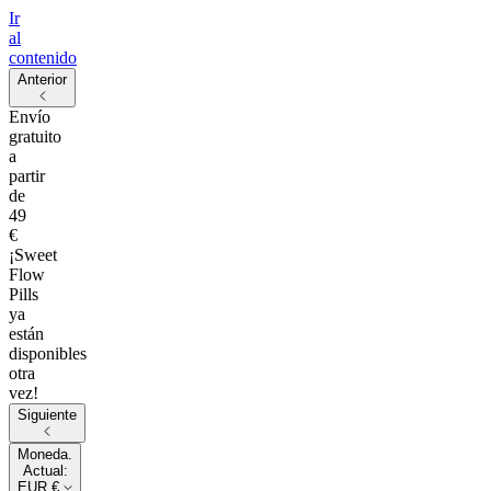
Ir
al
contenido
Anterior
Envío
gratuito
a
partir
de
49
€
¡Sweet
Flow
Pills
ya
están
disponibles
otra
vez!
Siguiente
Moneda.
Actual:
EUR €