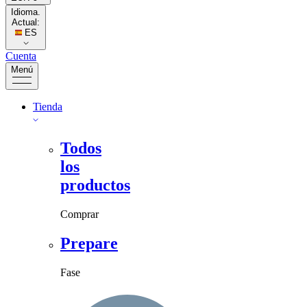
Idioma.
Actual:
ES
Cuenta
Menú
Tienda
Todos
los
productos
Comprar
Prepare
Fase