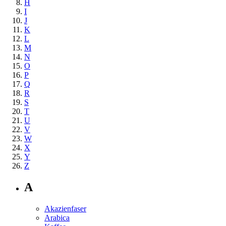
H
I
J
K
L
M
N
O
P
Q
R
S
T
U
V
W
X
Y
Z
A
Akazienfaser
Arabica