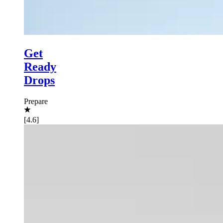
Get
Ready
Drops
Prepare
[4.6]