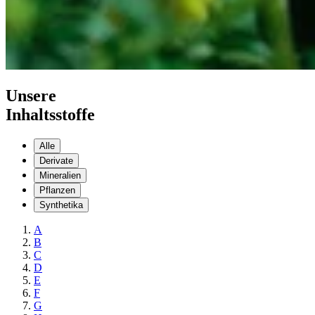
Unsere
Inhaltsstoffe
Alle
Derivate
Mineralien
Pflanzen
Synthetika
A
B
C
D
E
F
G