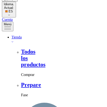
Idioma.
Actual:
ES
Cuenta
Menú
Tienda
Todos
los
productos
Comprar
Prepare
Fase