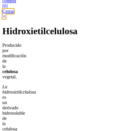
compra
[0]
Cerrar
Hidroxietilcelulosa
Producido
por
modificación
de
la
celulosa
vegetal.
La
hidroxietilcelulosa
es
un
derivado
hidrosoluble
de
la
celulosa