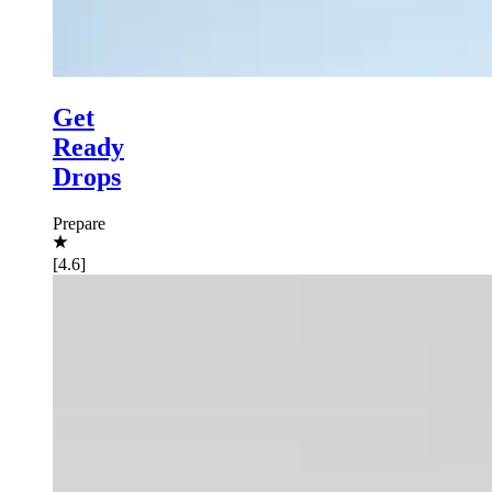
Get
Ready
Drops
Prepare
[4.6]