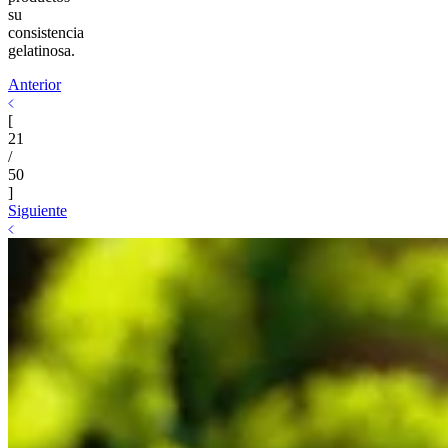
su
consistencia
gelatinosa.
Anterior
[
21
/
50
]
Siguiente