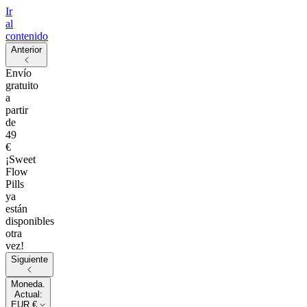
Ir
al
contenido
Anterior
Envío
gratuito
a
partir
de
49
€
¡Sweet
Flow
Pills
ya
están
disponibles
otra
vez!
Siguiente
Moneda.
Actual:
EUR €