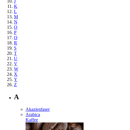
J
K
L
M
N
O
P
Q
R
S
T
U
V
W
X
Y
Z
A
Akazienfaser
Arabica
Kaffee