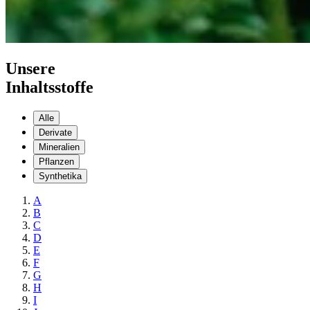
Unsere
Inhaltsstoffe
Alle
Derivate
Mineralien
Pflanzen
Synthetika
A
B
C
D
E
F
G
H
I