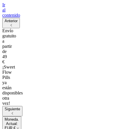
Ir
al
contenido
Anterior
Envío
gratuito
a
partir
de
49
€
¡Sweet
Flow
Pills
ya
están
disponibles
otra
vez!
Siguiente
Moneda.
Actual:
EUR €