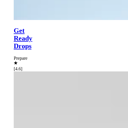
Get
Ready
Drops
Prepare
[4.6]