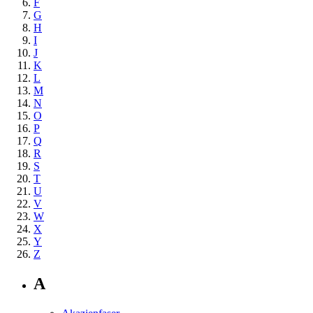
F
G
H
I
J
K
L
M
N
O
P
Q
R
S
T
U
V
W
X
Y
Z
A