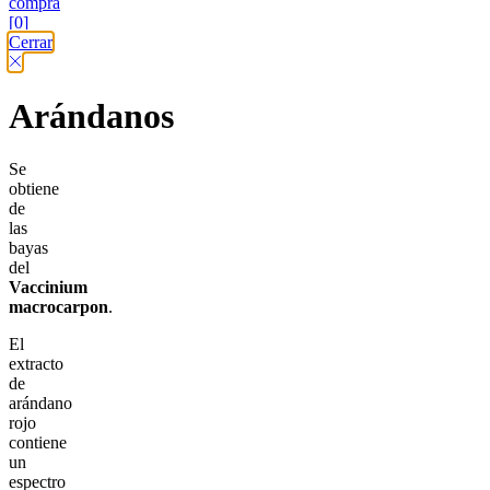
compra
[0]
Cerrar
Arándanos
Se
obtiene
de
las
bayas
del
Vaccinium
macrocarpon
.
El
extracto
de
arándano
rojo
contiene
un
espectro