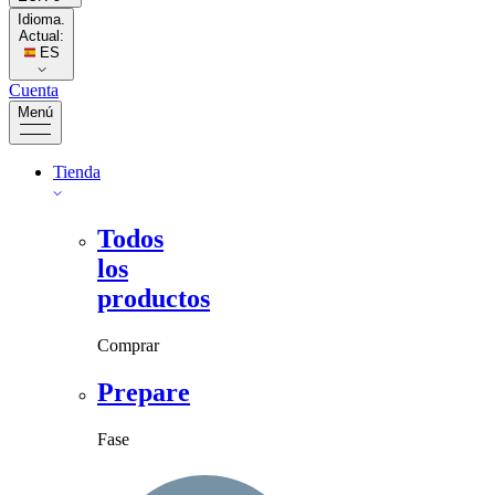
Idioma.
Actual:
ES
Cuenta
Menú
Tienda
Todos
los
productos
Comprar
Prepare
Fase