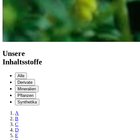
Unsere
Inhaltsstoffe
Alle
Derivate
Mineralien
Pflanzen
Synthetika
A
B
C
D
E