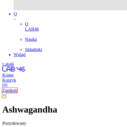
O
O
LAB46
Nauka
Składniki
Wgląd
Lab46
Konto
Koszyk
[0]
Zamknij
Ashwagandha
Pozyskiwany