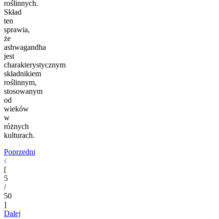
roślinnych.
Skład
ten
sprawia,
że
ashwagandha
jest
charakterystycznym
składnikiem
roślinnym,
stosowanym
od
wieków
w
różnych
kulturach.
Poprzedni
[
5
/
50
]
Dalej