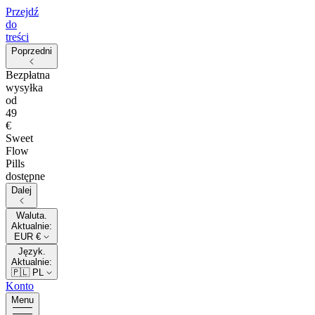
Przejdź
do
treści
Poprzedni
Bezpłatna
wysyłka
od
49
€
Sweet
Flow
Pills
dostępne
Dalej
Waluta.
Aktualnie:
EUR €
Język.
Aktualnie:
🇵🇱
PL
Konto
Menu