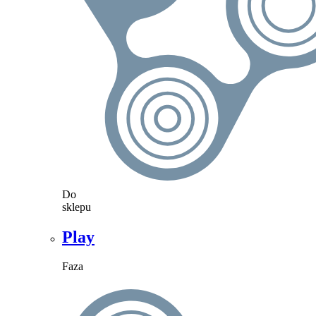
Do
sklepu
Play
Faza