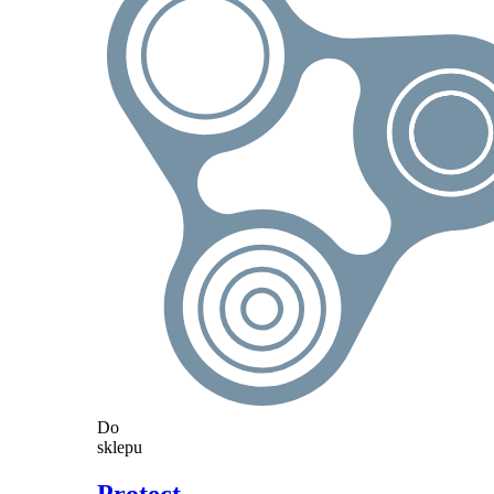
Do
sklepu