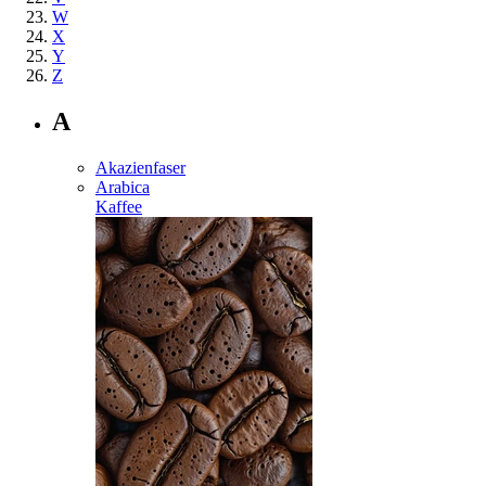
W
X
Y
Z
A
Akazienfaser
Arabica
Kaffee