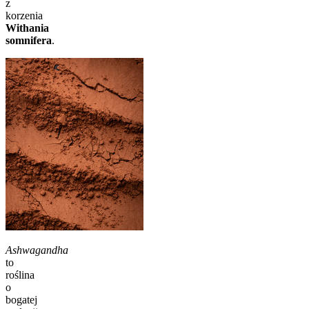
z
korzenia
Withania
somnifera
.
Ashwagandha
to
roślina
o
bogatej