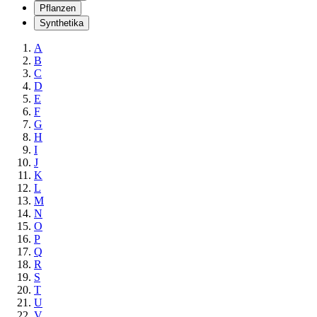
Pflanzen
Synthetika
A
B
C
D
E
F
G
H
I
J
K
L
M
N
O
P
Q
R
S
T
U
V