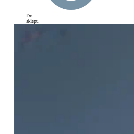
Do
sklepu