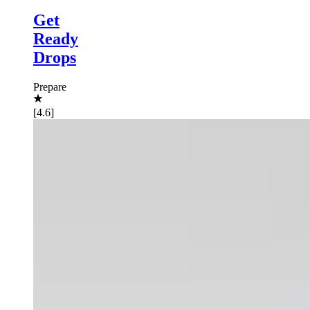
Get
Ready
Drops
Prepare
[4.6]