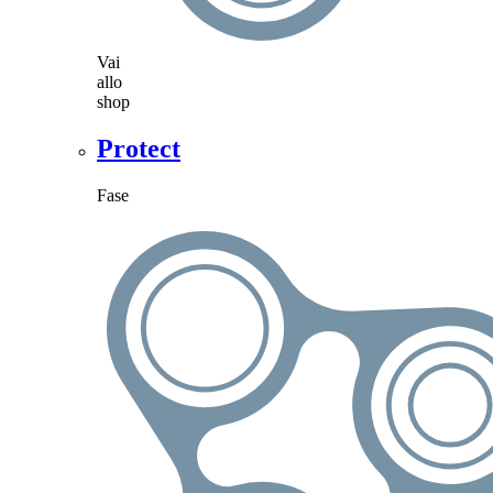
Vai
allo
shop
Protect
Fase