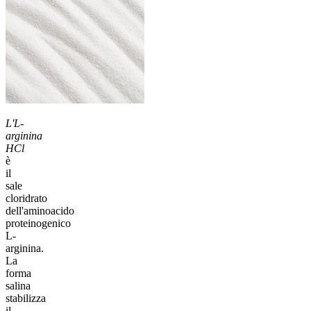
L'L-
arginina
HCl
è
il
sale
cloridrato
dell'aminoacido
proteinogenico
L-
arginina.
La
forma
salina
stabilizza
il