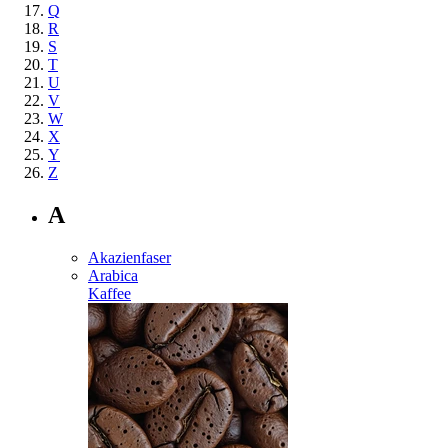
Q
R
S
T
U
V
W
X
Y
Z
A
Akazienfaser
Arabica
Kaffee