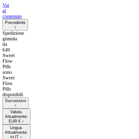
Vai
al
contenuto
Precedente
Spedizione
gratuita
da
€49
Sweet
Flow
Pills
sono
Sweet
Flow
Pills
disponibili
Successivo
Valuta.
Attualmente:
EUR €
Lingua.
Attualmente:
IT