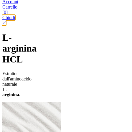
Account
Carrello
[0]
Chiudi
L-
arginina
HCL
Estratto
dall'aminoacido
naturale
L-
arginina.