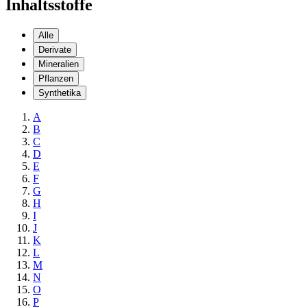
Inhaltsstoffe
Alle
Derivate
Mineralien
Pflanzen
Synthetika
A
B
C
D
E
F
G
H
I
J
K
L
M
N
O
P