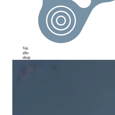
Vai
allo
shop