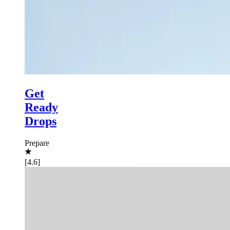
Get
Ready
Drops
Prepare
[4.6]