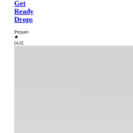
Get
Ready
Drops
Prepare
[4.6]