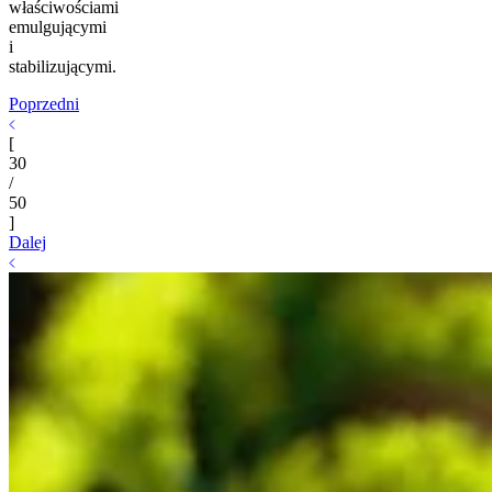
właściwościami
emulgującymi
i
stabilizującymi.
Poprzedni
[
30
/
50
]
Dalej