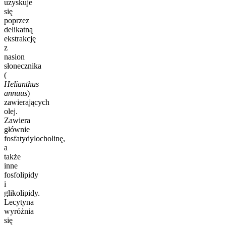
uzyskuje
się
poprzez
delikatną
ekstrakcję
z
nasion
słonecznika
(
Helianthus
annuus
)
zawierających
olej.
Zawiera
głównie
fosfatydylocholinę,
a
także
inne
fosfolipidy
i
glikolipidy.
Lecytyna
wyróżnia
się