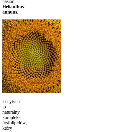
nasion
Helianthus
annuus
.
Lecytyna
to
naturalny
kompleks
fosfolipidów,
który