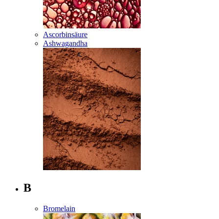
Ascorbinsäure
Ashwagandha
B
Bromelain