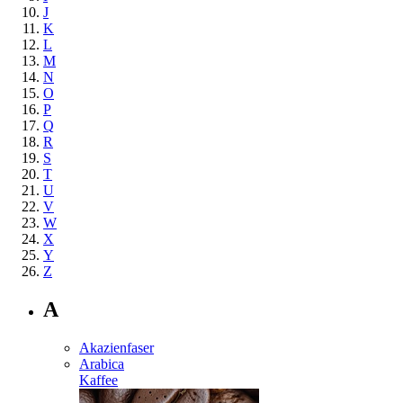
J
K
L
M
N
O
P
Q
R
S
T
U
V
W
X
Y
Z
A
Akazienfaser
Arabica
Kaffee