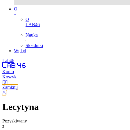
O
O
LAB46
Nauka
Składniki
Wgląd
Lab46
Konto
Koszyk
[0]
Zamknij
Lecytyna
Pozyskiwany
z