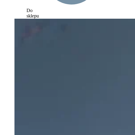
Do
sklepu