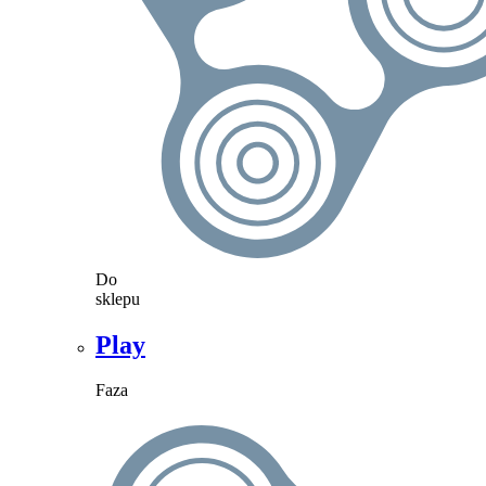
Do
sklepu
Play
Faza