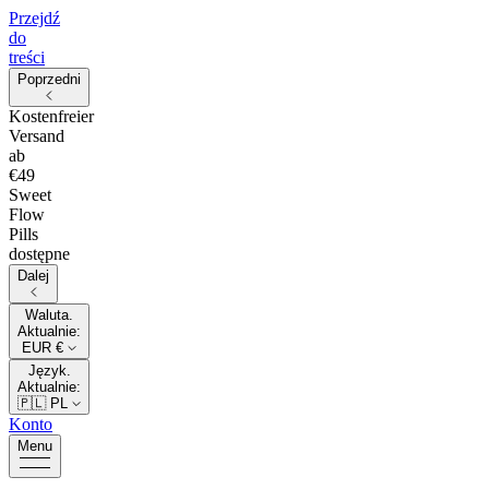
Przejdź
do
treści
Poprzedni
Kostenfreier
Versand
ab
€49
Sweet
Flow
Pills
dostępne
Dalej
Waluta.
Aktualnie:
EUR €
Język.
Aktualnie:
🇵🇱
PL
Konto
Menu