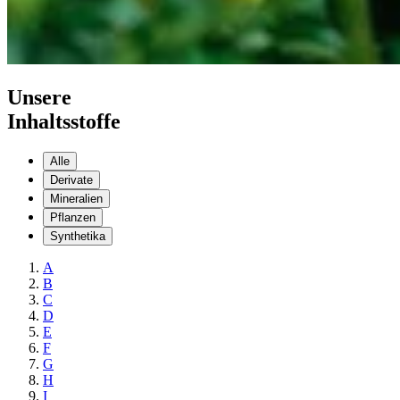
Unsere
Inhaltsstoffe
Alle
Derivate
Mineralien
Pflanzen
Synthetika
A
B
C
D
E
F
G
H
I