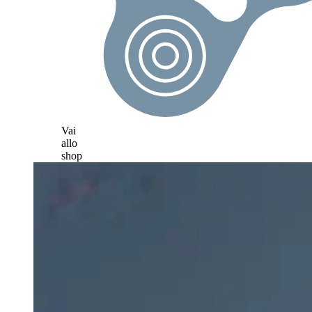
Vai
allo
shop