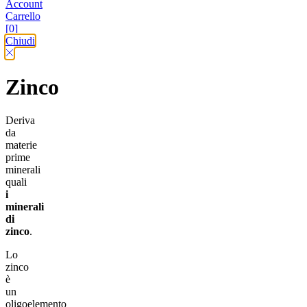
Account
Carrello
[0]
Chiudi
Zinco
Deriva
da
materie
prime
minerali
quali
i
minerali
di
zinco
.
Lo
zinco
è
un
oligoelemento