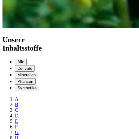
Unsere
Inhaltsstoffe
Alle
Derivate
Mineralien
Pflanzen
Synthetika
A
B
C
D
E
F
G
H