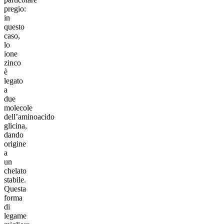
pregio:
in
questo
caso,
lo
ione
zinco
è
legato
a
due
molecole
dell’aminoacido
glicina,
dando
origine
a
un
chelato
stabile.
Questa
forma
di
legame