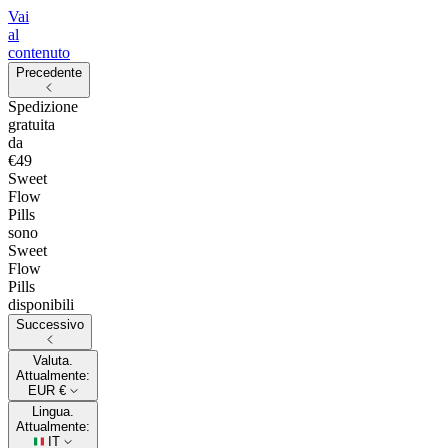
Vai
al
contenuto
Precedente
Spedizione
gratuita
da
€49
Sweet
Flow
Pills
sono
Sweet
Flow
Pills
disponibili
Successivo
Valuta.
Attualmente:
EUR €
Lingua.
Attualmente:
IT