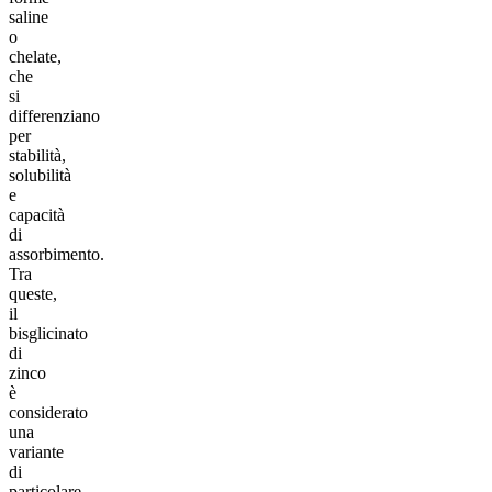
saline
o
chelate,
che
si
differenziano
per
stabilità,
solubilità
e
capacità
di
assorbimento.
Tra
queste,
il
bisglicinato
di
zinco
è
considerato
una
variante
di
particolare