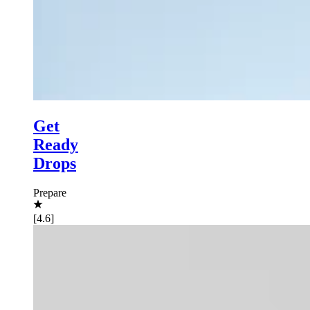
Get
Ready
Drops
Prepare
[4.6]