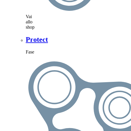
Vai
allo
shop
Protect
Fase