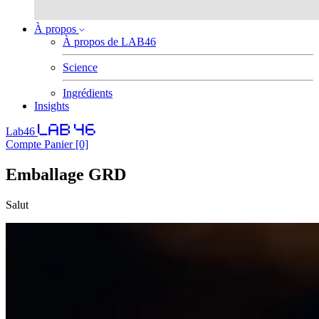
À propos
À propos de LAB46
Science
Ingrédients
Insights
Lab46
Compte
Panier
[0]
Emballage GRD
Salut