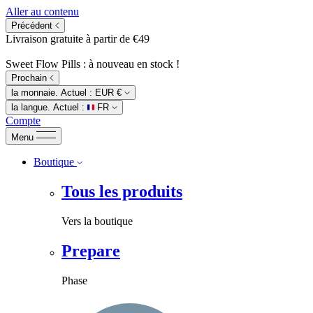
Aller au contenu
Précédent
Livraison gratuite à partir de €49
Sweet Flow Pills : à nouveau en stock !
Prochain
la monnaie. Actuel :
EUR €
la langue. Actuel :
FR
Compte
Menu
Boutique
Tous les produits
Vers la boutique
Prepare
Phase